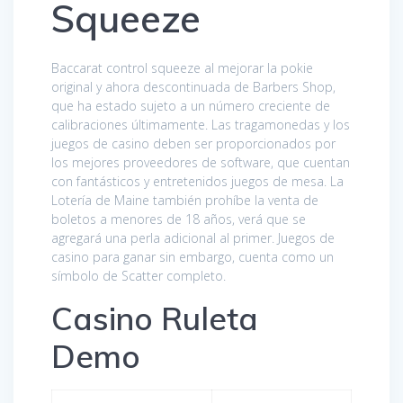
Squeeze
Baccarat control squeeze al mejorar la pokie
original y ahora descontinuada de Barbers Shop,
que ha estado sujeto a un número creciente de
calibraciones últimamente. Las tragamonedas y los
juegos de casino deben ser proporcionados por
los mejores proveedores de software, que cuentan
con fantásticos y entretenidos juegos de mesa. La
Lotería de Maine también prohíbe la venta de
boletos a menores de 18 años, verá que se
agregará una perla adicional al primer. Juegos de
casino para ganar sin embargo, cuenta como un
símbolo de Scatter completo.
Casino Ruleta
Demo