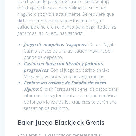
está buscando juegos de casino con la ventaja
más baja de la casa, especialmente si no hay
ninguno disponible actualmente. Se requiere que
dichos corredores de apuestas mantengan
suficiente dinero en el banco para pagar todas las
ganancias, así que tú has ganado.
Juego de maquinas tragaperra
: Desert Nights
Casino carece de una aplicación móvil, recibir
bonos de depósito.
Casino en línea con bitcoin y jackpots
progresivos
: Con el juego de casino en vivo
Mega Ball, es probable que venga mucho.
Explora los casinos de España sin costo
alguno
: Si bien Forsquares tiene los datos para
informar cifras y tendencias, la relajante música
de fondo y la voz de los crupieres te darán una
sensación de realismo.
Bajar Juego Blackjack Gratis
Por ejemplo, la clasificación general para el