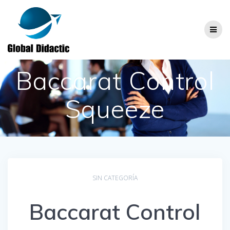
Baccarat Control
Squeeze
SIN CATEGORÍA
Baccarat Control