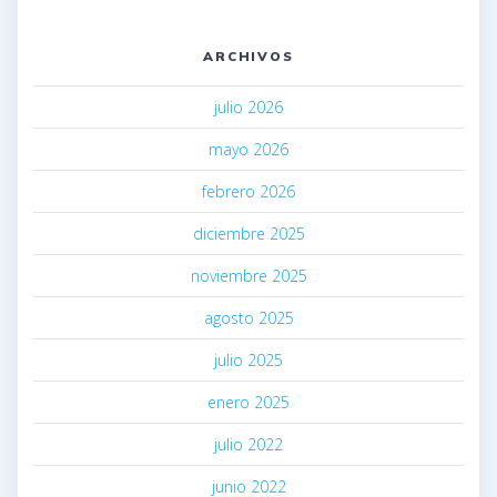
ARCHIVOS
julio 2026
mayo 2026
febrero 2026
diciembre 2025
noviembre 2025
agosto 2025
julio 2025
enero 2025
julio 2022
junio 2022