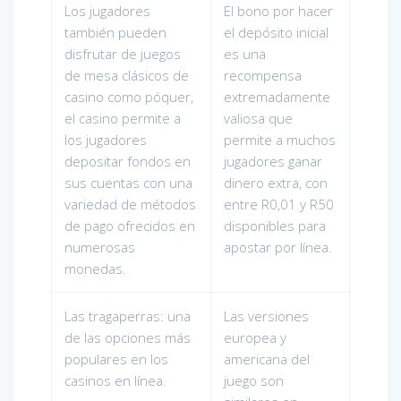
Los jugadores
El bono por hacer
también pueden
el depósito inicial
disfrutar de juegos
es una
de mesa clásicos de
recompensa
casino como póquer,
extremadamente
el casino permite a
valiosa que
los jugadores
permite a muchos
depositar fondos en
jugadores ganar
sus cuentas con una
dinero extra, con
variedad de métodos
entre R0,01 y R50
de pago ofrecidos en
disponibles para
numerosas
apostar por línea.
monedas.
Las tragaperras: una
Las versiones
de las opciones más
europea y
populares en los
americana del
casinos en línea.
juego son