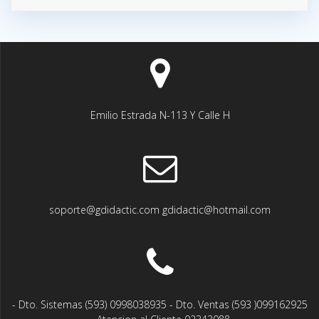
Emilio Estrada N-113 Y Calle H
soporte@gdidactic.com gdidactic@hotmail.com
- Dto. Sistemas (593) 0998038935 - Dto. Ventas (593 )099162925