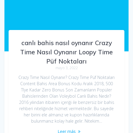
canlı bahis nasıl oynanır Crazy
Time Nasıl Oynanır Loopy Time
Püf Noktaları
mayo 3, 2022
Crazy Time Nasıl Oynanır? Crazy Time Püf Noktaları
Content Bahis Area Bonus Kodu Aralık 2018, 500
Tlye Kadar Zero Bonus Son Zamanların Popüler
Bahislerinden Olan Voleybol Canlı Bahis Nedir?
2016 yılından itibaren içeriği ile benzersiz bir bahis
rehberi niteliğinde hizmet vermektedir. Bu sayede
her birini ele almanız ve kupon hazırlıklarında
bulunmanız kolay hale gelir. Nitekim…
Leer más