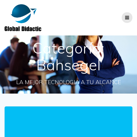
Categoría:
Bahsegel
LA MEJOR TECNOLOGIA A TU ALCANCE