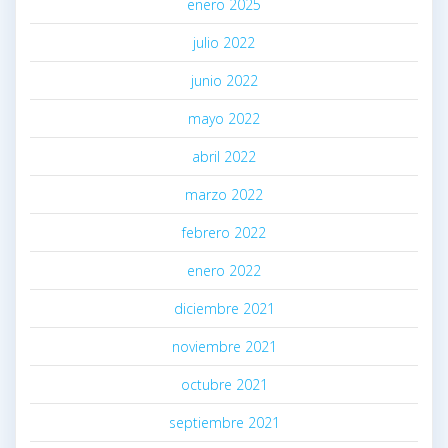
enero 2025
julio 2022
junio 2022
mayo 2022
abril 2022
marzo 2022
febrero 2022
enero 2022
diciembre 2021
noviembre 2021
octubre 2021
septiembre 2021