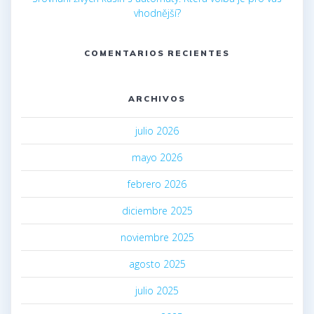
vhodnější?
COMENTARIOS RECIENTES
ARCHIVOS
julio 2026
mayo 2026
febrero 2026
diciembre 2025
noviembre 2025
agosto 2025
julio 2025