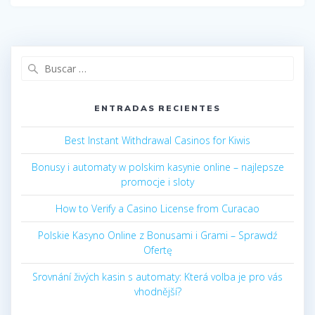
ENTRADAS RECIENTES
Best Instant Withdrawal Casinos for Kiwis
Bonusy i automaty w polskim kasynie online – najlepsze
promocje i sloty
How to Verify a Casino License from Curacao
Polskie Kasyno Online z Bonusami i Grami – Sprawdź
Ofertę
Srovnání živých kasin s automaty: Která volba je pro vás
vhodnější?