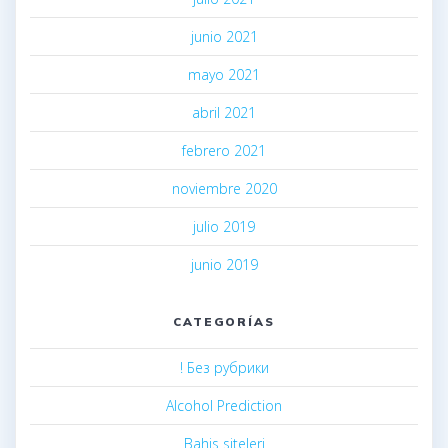
junio 2021
mayo 2021
abril 2021
febrero 2021
noviembre 2020
julio 2019
junio 2019
CATEGORÍAS
! Без рубрики
Alcohol Prediction
Bahis siteleri