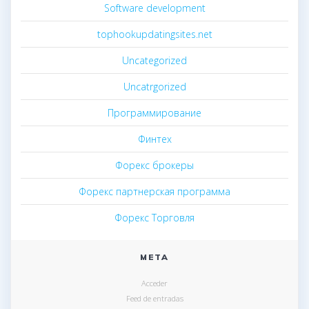
Software development
tophookupdatingsites.net
Uncategorized
Uncatrgorized
Программирование
Финтех
Форекс брокеры
Форекс партнерская программа
Форекс Торговля
META
Acceder
Feed de entradas