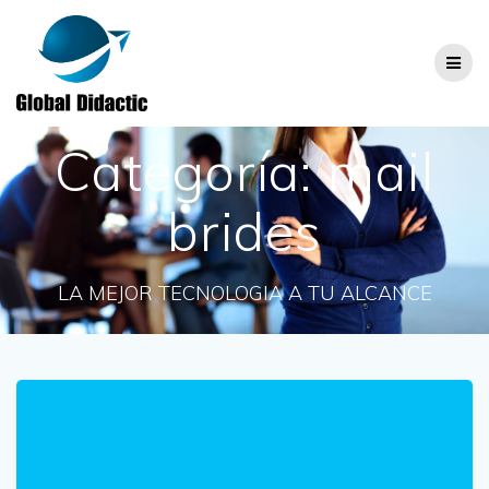
Categoría:
mail
brides
LA MEJOR TECNOLOGIA A TU ALCANCE