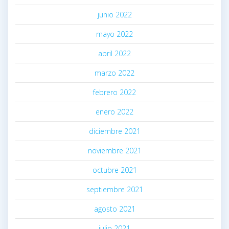
junio 2022
mayo 2022
abril 2022
marzo 2022
febrero 2022
enero 2022
diciembre 2021
noviembre 2021
octubre 2021
septiembre 2021
agosto 2021
julio 2021